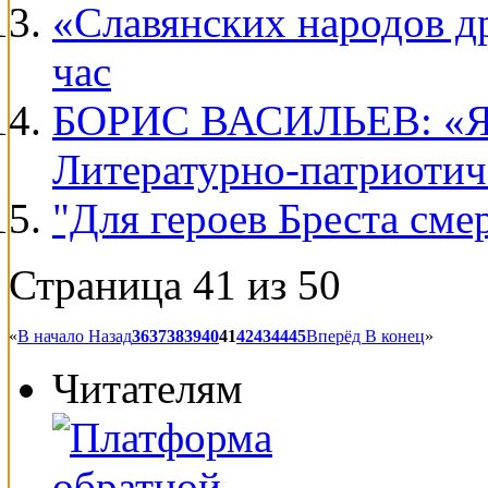
«Славянских народов д
час
БОРИС ВАСИЛЬЕВ: «
Литературно-патриотич
"Для героев Бреста сме
Страница 41 из 50
«
В начало
Назад
36
37
38
39
40
41
42
43
44
45
Вперёд
В конец
»
Читателям