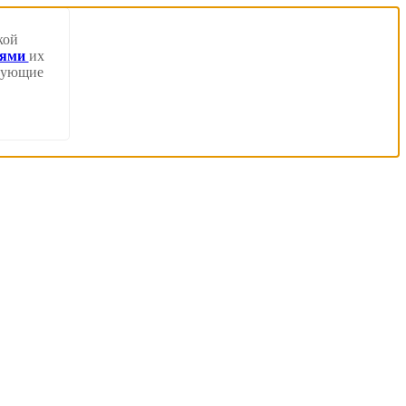
кой
иями
их
твующие