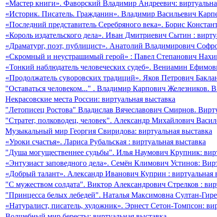
«Мастер книги». Фаворский Владимир Андреевич: виртуальна
«Историк. Писатель. Гражданин». Владимир Васильевич Карпе
«Последний представитель Серебряного века». Борис Констан
«Король издательского дела». Иван Дмитриевич Сытин : вирту
«Драматург, поэт, публицист». Анатолий Владимирович Софро
«Скромный и неустрашимый герой» : Павел Степанович Нахим
«Тонкий наблюдатель человеческих судеб». Вениамин Ефимов
«Продолжатель суворовских традиций». Яков Петрович Баклан
"Оставаться человеком..." . Владимир Карпович Железников. 
Некрасовские места России: виртуальная выставка
"Летописец Ростова" Владислав Вячеславович Смирнов. Вирт
"Стратег, полководец, человек". Александр Михайлович Васил
Музыкальный мир Георгия Свиридова: виртуальная выставка
«Уроки счастья». Лариса Рубальская : виртуальная выставка
"Душа могущественнее судьбы". Илья Наумович Крупник: вир
«Энтузиаст заповедного дела». Семён Климович Устинов: Вир
«Добрый талант». Александр Иванович Куприн : виртуальная 
"С мужеством солдата". Виктор Александрович Стрелков : вир
"Принцесса белых лебедей". Наталья Максимовна Султан-Гире
«Натуралист, писатель, художник». Эрнест Сетон-Томпсон: ви
Волшебный мир бересты: виртуальная выставка