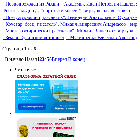
"Первопроходец из Рязани". Академик Иван Петрович Павлов:
Ростов-на-Дону - "порт пяти морей ": виртуальная выставка
"Поэт, журналист, романтик". Геннадий Анатольевич Сухоруче
"Кочегар, боец, писатель". Михаил Андреевич Андриасов : ви
"Мастер сатирических рассказов". Михаил Зощенко : виртуаль
"Земли Сулинской летописец". Мякинченко Вячеслав Александ
Страница 1 из 6
«
В начало
Назад
1
2
3
4
5
6
Вперёд
В конец
»
Читателям