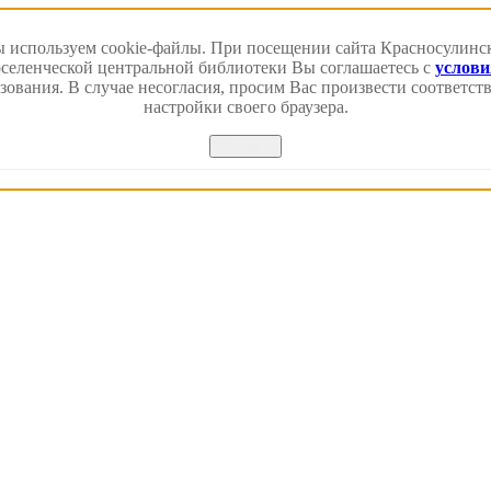
 используем cookie-файлы. При посещении сайта Красносулинс
еленческой центральной библиотеки Вы соглашаетесь с
услов
зования. В случае несогласия, просим Вас произвести соответс
настройки своего браузера.
Принять