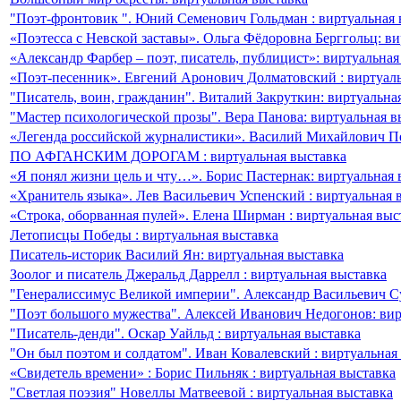
"Поэт-фронтовик ". Юний Семенович Гольдман : виртуальная 
«Поэтесса с Невской заставы». Ольга Фёдоровна Берггольц: в
«Александр Фарбер – поэт, писатель, публицист»: виртуальная
«Поэт-песенник». Евгений Аронович Долматовский : виртуаль
"Писатель, воин, гражданин". Виталий Закруткин: виртуальна
"Мастер психологической прозы". Вера Панова: виртуальная в
«Легенда российской журналистики». Василий Михайлович Пе
ПО АФГАНСКИМ ДОРОГАМ : виртуальная выставка
«Я понял жизни цель и чту…». Борис Пастернак: виртуальная 
«Хранитель языка». Лев Васильевич Успенский : виртуальная 
«Строка, оборванная пулей». Елена Ширман : виртуальная выс
Летописцы Победы : виртуальная выставка
Писатель-историк Василий Ян: виртуальная выставка
Зоолог и писатель Джеральд Даррелл : виртуальная выставка
"Генералиссимус Великой империи". Александр Васильевич Су
"Поэт большого мужества". Алексей Иванович Недогонов: вир
"Писатель-денди". Оскар Уайльд : виртуальная выставка
"Он был поэтом и солдатом". Иван Ковалевский : виртуальная
«Свидетель времени» : Борис Пильняк : виртуальная выставка
"Светлая поэзия" Новеллы Матвеевой : виртуальная выставка