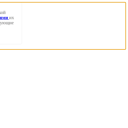
кой
иями
их
твующие