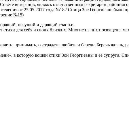
 Совете ветеранов, являясь ответственным секретарем районного
оселения от 25.05.2017 года №182 Спица Зое Георгиевне было
ерение №15)
ворящий, несущий и дарящий счастье.
ет стихи для себя и своих близких. Многие из них посвящены ма
 жалеть, принимать, сострадать, любить и беречь. Беречь жизнь,
мени», в которую вошли стихи Зои Георгиевны и ее супруга, С