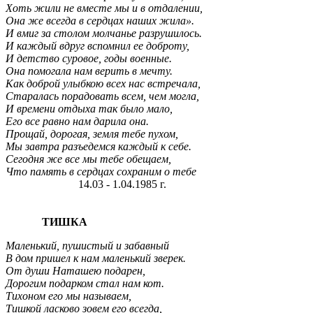
Хоть жили не вместе мы и в отдалении,
Она же всегда в сердцах наших жила».
И вмиг за столом молчанье разрушилось.
И каждый вдруг вспомнил ее доброту,
И детство суровое, годы военные.
Она помогала нам верить в мечту.
Как доброй улыбкою всех нас встречала,
Старалась порадовать всем, чем могла,
И времени отдыха так было мало,
Его все равно нам дарила она.
Прощай, дорогая, земля тебе пухом,
Мы завтра разъедемся каждый к себе.
Сегодня же все мы тебе обещаем,
Что память в сердцах сохраним о тебе
14.03 - 1.04.1985 г.
ТИШКА
Маленький, пушистый и забавный
В дом пришел к нам маленький зверек.
От души Наташею подарен,
Дорогим подарком стал нам кот.
Тихоном его мы называем,
Тишкой ласково зовем его всегда,