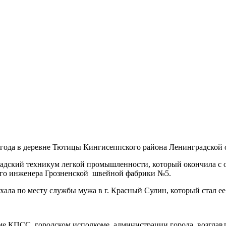
 года в деревне Тютицы Кингисеппского района Ленинградской о
адский техникум легкой промышленности, который окончила с о
вного инженера Грозненской швейной фабрики №5.
хала по месту службы мужа в г. Красный Сулин, который стал е
оме КПСС, городском исполкоме, администрации города, возгла