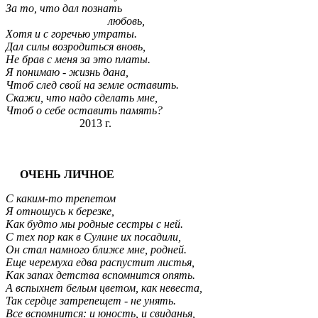
За то, что дал познать
любовь,
Хотя и с горечью утраты.
Дал силы возродиться вновь,
Не брав с меня за это платы.
Я понимаю - жизнь дана,
Чтоб след свой на земле оставить.
Скажи, что надо сделать мне,
Чтоб о себе оставить память?
2013 г.
ОЧЕНЬ ЛИЧНОЕ
С каким-то трепетом
Я отношусь к березке,
Как будто мы родные сестры с ней.
С тех пор как в Сулине их посадили,
Он стал намного ближе мне, родней.
Еще черемуха едва распустит листья,
Как запах детства вспомнится опять.
А вспыхнет белым цветом, как невеста,
Так сердце затрепещет - не унять.
Все вспомнится: и юность, и свиданья,