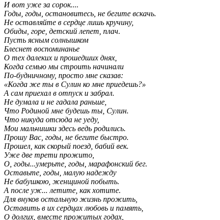
И вот уже за сорок....
Годы, годы, остановитесь, не бегите вскачь.
Не оставляйте в сердце лишь кручину,
Обиды, горе, детский лепет, плач.
Пусть ясным солнышком
Блеснет воспоминанье
О тех далеких и прошедших днях,
Когда семью мы строить начинали
По-будничному, просто мне сказав:
«Когда же ты в Сулин ко мне приедешь?»
А сам приехал в отпуск и забрал.
Не думала и не гадала раньше,
Что Родиной мне будешь ты, Сулин.
Что никуда отсюда не уеду,
Мои мальчишки здесь ведь родились.
Прошу Вас, годы, не бегите быстро.
Прошел, как скорый поезд, бабий век.
Уже две трети прожито,
О, годы...умерьте, годы, марафонский бег.
Оставьте, годы, малую надежду
Не бабушкою, женщиной побыть.
А после уж... летите, как хотите.
Для внуков остальную жизнь прожить,
Оставить в их сердцах любовь и память,
О долгих, вместе прожитых годах,