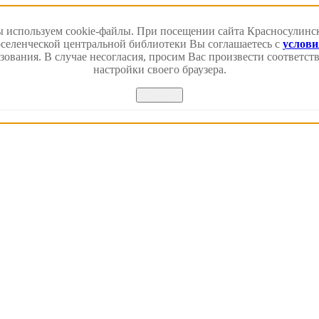
 используем cookie-файлы. При посещении сайта Красносулинс
еленческой центральной библиотеки Вы соглашаетесь с
услов
зования. В случае несогласия, просим Вас произвести соответс
настройки своего браузера.
Принять