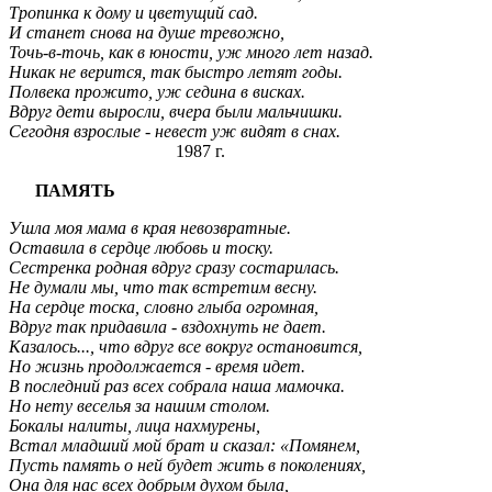
Тропинка к дому и цветущий сад.
И станет снова на душе тревожно,
Точь-в-точь, как в юности, уж много лет назад.
Никак не верится, так быстро летят годы.
Полвека прожито, уж седина в висках.
Вдруг дети выросли, вчера были мальчишки.
Сегодня взрослые - невест уж видят в снах.
1987 г.
ПАМЯТЬ
Ушла моя мама в края невозвратные.
Оставила в сердце любовь и тоску.
Сестренка родная вдруг сразу состарилась.
Не думали мы, что так встретим весну.
На сердце тоска, словно глыба огромная,
Вдруг так придавила - вздохнуть не дает.
Казалось..., что вдруг все вокруг остановится,
Но жизнь продолжается - время идет.
В последний раз всех собрала наша мамочка.
Но нету веселья за нашим столом.
Бокалы налиты, лица нахмурены,
Встал младший мой брат и сказал: «Помянем,
Пусть память о ней будет жить в поколениях,
Она для нас всех добрым духом была,