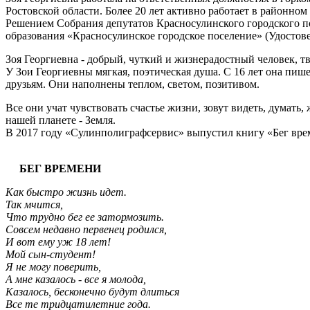
Ростовской области. Более 20 лет активно работает в районном
Решением Собрания депутатов Красносулинского городского п
образования «Красносулинское городское поселение» (Удостов
Зоя Георгиевна - добрый, чуткий и жизнерадостный человек, т
У Зои Георгиевны мягкая, поэтическая душа. С 16 лет она пиш
друзьям. Они наполнены теплом, светом, позитивом.
Все они учат чувствовать счастье жизни, зовут видеть, думать,
нашей планете - Земля.
В 2017 году «Сулинполиграфсервис» выпустил книгу «Бег вре
БЕГ ВРЕМЕНИ
Как быстро жизнь идет.
Так мчится,
Что трудно бег ее затормозить.
Совсем недавно первенец родился,
И вот ему уж 18 лет!
Мой сын-студент!
Я не могу поверить,
А мне казалось - все я молода,
Казалось, бесконечно будут длиться
Все те тридцатилетние года.