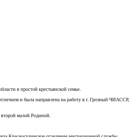
бласти в простой крестьянской семье.
тличием и была направлена на работу в г. Грозный ЧИАССР,
е второй малой Родиной.
вляла Красносулинское отделение миграционной службы