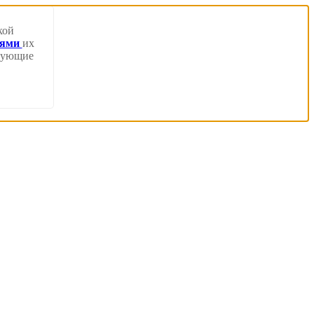
кой
иями
их
твующие