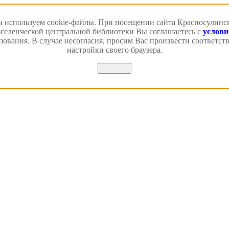
 используем cookie-файлы. При посещении сайта Красносулинс
еленческой центральной библиотеки Вы соглашаетесь с
услов
зования. В случае несогласия, просим Вас произвести соответс
настройки своего браузера.
Принять