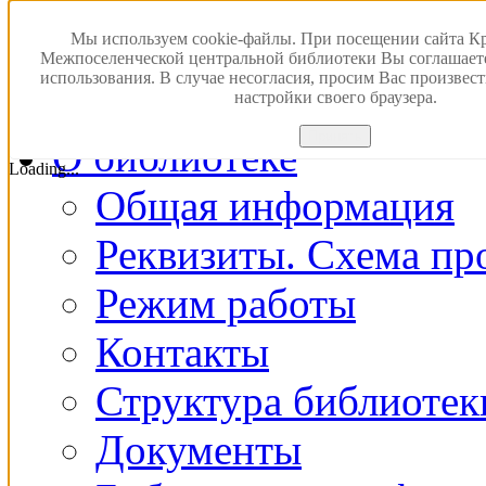
Версия для слабовидящ
Мы используем cookie-файлы. При посещении сайта К
Межпоселенческой центральной библиотеки Вы соглашает
использования. В случае несогласия, просим Вас произвес
Главная
настройки своего браузера.
Принять
О библиотеке
Loading...
Общая информация
Реквизиты. Схема пр
Режим работы
Контакты
Структура библиотек
Документы