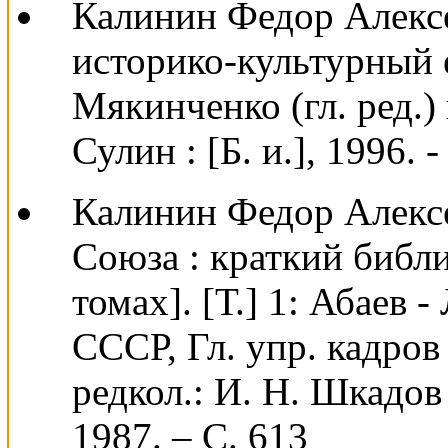
Калинин Федор Алексе
историко-культурный е
Мякинченко (гл. ред.) 
Сулин : [Б. и.], 1996. -
Калинин Федор Алексе
Союза : краткий библи
томах]. [Т.] 1: Абаев 
СССР, Гл. упр. кадров и
редкол.: И. Н. Шкадов 
1987. – С. 613