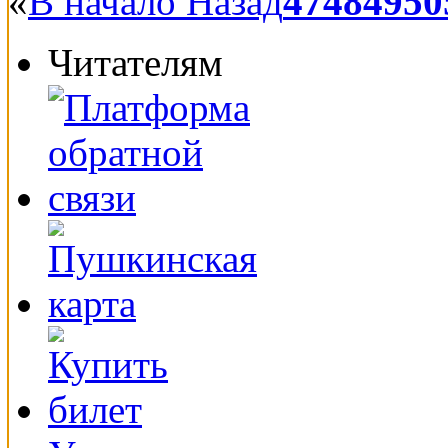
«
В начало
Назад
47
48
49
50
Читателям