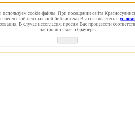
 используем cookie-файлы. При посещении сайта Красносулинс
еленческой центральной библиотеки Вы соглашаетесь с
услов
зования. В случае несогласия, просим Вас произвести соответс
настройки своего браузера.
Принять