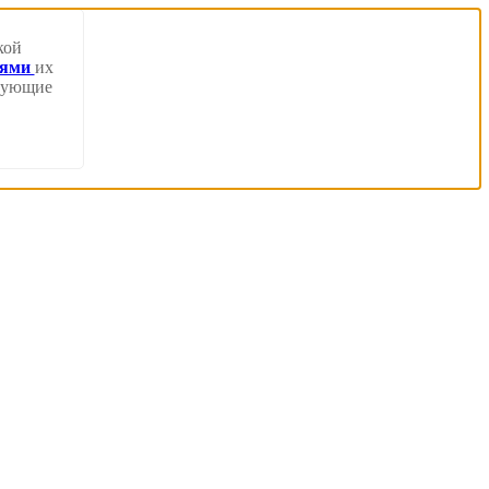
кой
иями
их
твующие