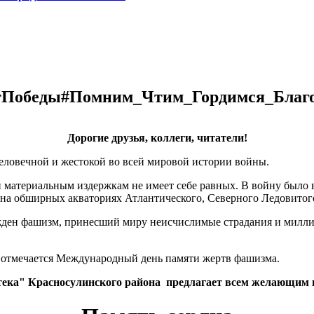
тПобеды#Помним_Чтим_Гордимся_Благ
Дорогие друзья, коллеги, читатели!
человечной и жестокой во всей мировой истории войны.
 материальным издержкам не имеет себе равных. В войну было вт
е на обширных акваториях Атлантического, Северного Ледовитог
жден фашизм, принесший миру неисчислимые страдания и миллио
ря отмечается Международный день памяти жертв фашизма.
ка" Красносулинского района предлагает всем желающим пр