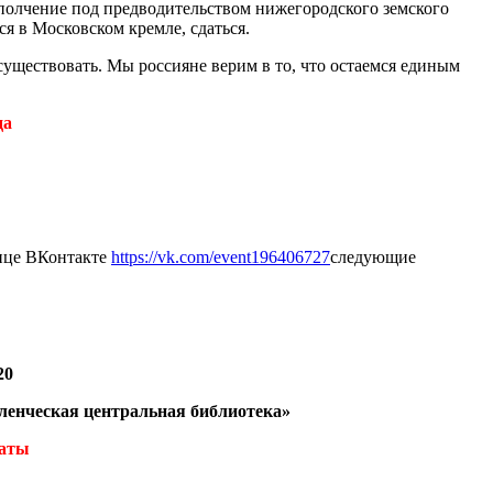
е ополчение под предводительством нижегородского земского
 в Московском кремле, сдаться.
 существовать. Мы россияне верим в то, что остаемся единым
да
нице ВКонтакте
https://vk.com/event196406727
следующие
20
енческая центральная библиотека»
каты