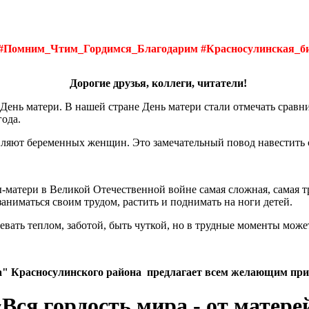
и#Помним_Чтим_Гордимся_Благодарим #Красносулинская_би
Дорогие друзья, коллеги, читатели!
 День матери. В нашей стране День матери стали отмечать срав
года.
авляют беременных женщин. Это замечательный повод навестить с
ы-матери в Великой Отечественной войне самая сложная, самая т
аниматься своим трудом, растить и поднимать на ноги детей.
евать теплом, заботой, быть чуткой, но в трудные моменты може
 Красносулинского района предлагает всем желающим приня
«Вся гордость мира - от матере