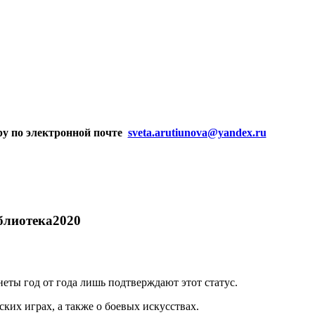
ру по электронной почте
sveta.arutiunova@yandex.ru
лиотека2020
еты год от года лишь подтверждают этот статус.
их играх, а также о боевых искусствах.