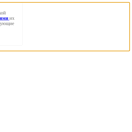
кой
иями
их
твующие