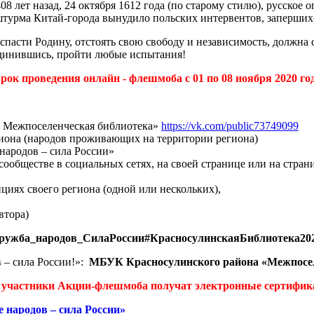
408 лет назад, 24 октября 1612 года (по старому стилю), русско
урма Китай-города вынудило польских интервентов, запершихся
 спасти Родину, отстоять свою свободу и независимость, должна
единившись, пройти любые испытания!
рок проведения онлайн - флешмоба с 01 по 08 ноября 2020 го
я Межпоселенческая библиотека»
https://vk.com/public73749099
иона (народов проживающих на территории региона)
народов – сила России»
е/сообществе в социальных сетях, на своей странице или на стра
циях своего региона (одной или нескольких),
втора)
ружба_народов_СилаРоссии#КрасносулинскаяБиблиотека20
 – сила России!»:
МБУК Красносулинского района «Межпосел
 участники Акции-флешмоба получат электронные сертифи
 народов – сила России»