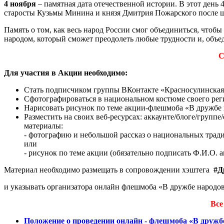
4 ноября
– памятная дата отечественной истории. В этот день 
старосты Кузьмы Минина и князя Дмитрия Пожарского после шт
Память о том, как весь народ России смог объединиться, чтобы
народом, который сможет преодолеть любые трудности и, объ
С
Для участия в Акции необходимо:
Стать подписчиком группы ВКонтакте «Красносулинска
Сфотографироваться в национальном костюме своего рег
Нарисовать рисунок по теме акции-флешмоба «В дружбе 
Разместить на своих веб-ресурсах: аккаунте/блоге/групп
материалы:
- фотографию и небольшой рассказ о национальных тради
или
- рисунок по теме акции (обязательно подписать Ф.И.О. а
Материал необходимо размещать в сопровождении хэштега
#Д
и указывать организатора онлайн флешмоба «В дружбе народов
Все
Положение о проведении онлайн - флешмоба «В дружбе