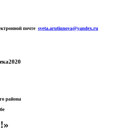
лектронной почте
sveta.arutiunova@yandex.ru
ека2020
го района
бе
!»