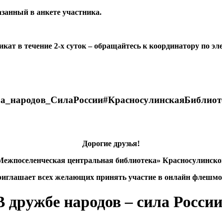
занный в анкете участника.
ат в течение 2-х суток – обращайтесь к координатору по э
а_народов_СилаРоссии#КрасносулинскаяБиблиот
Дорогие друзья!
жпоселенческая центральная библиотека» Красносулинско
риглашает всех желающих принять участие в онлайн флешмо
В дружбе народов – сила России