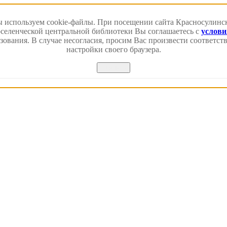
 используем cookie-файлы. При посещении сайта Красносулинс
еленческой центральной библиотеки Вы соглашаетесь с
услов
зования. В случае несогласия, просим Вас произвести соответс
настройки своего браузера.
Принять