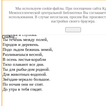
Мы используем cookie-файлы. При посещении сайта К
Река
Межпоселенческой центральной библиотеки Вы соглашает
использования. В случае несогласия, просим Вас произвес
Т. Ашапина
настройки своего браузера.
Речка, реченька, река
Принять
Широка и глубока.
Loading...
Ты течёшь между полей,
Городов и деревень.
Подо льдом бежишь зимой,
Разливаешься весной,
В осень листья-корабли
Тихо плавают все дни.
Ты для рыбы-дом родной.
Для животных-водопой.
Звёздам-зеркало большое.
По ночам они не спят.
До утра в тебя глядят.