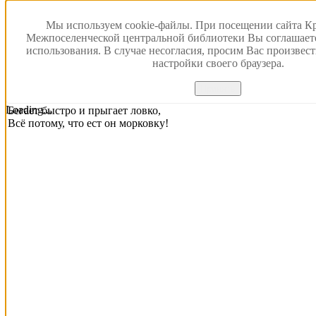
Мы используем cookie-файлы. При посещении сайта К
Заяц
Межпоселенческой центральной библиотеки Вы соглашает
использования. В случае несогласия, просим Вас произвес
Е. Малёнкина
настройки своего браузера.
У зайчика ушки торчат на макушке,
Принять
Любит он вкусный листик капустный.
Loading...
Бегает быстро и прыгает ловко,
Всё потому, что ест он морковку!