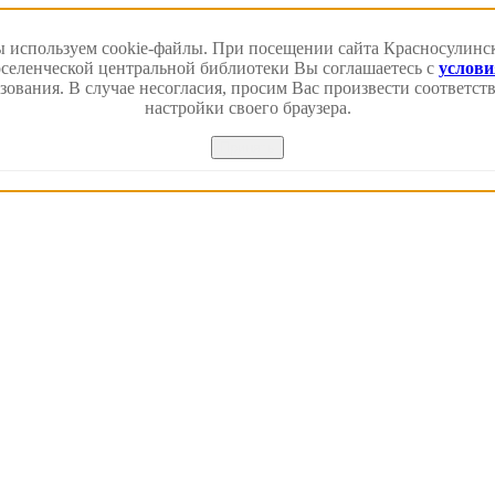
 используем cookie-файлы. При посещении сайта Красносулинс
еленческой центральной библиотеки Вы соглашаетесь с
услов
зования. В случае несогласия, просим Вас произвести соответс
настройки своего браузера.
Принять