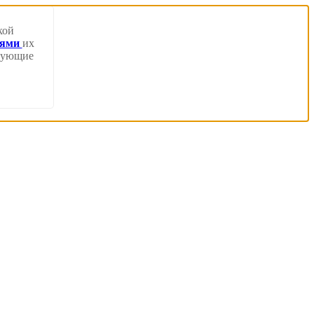
кой
иями
их
твующие