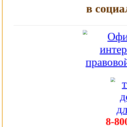
в социа
8-80