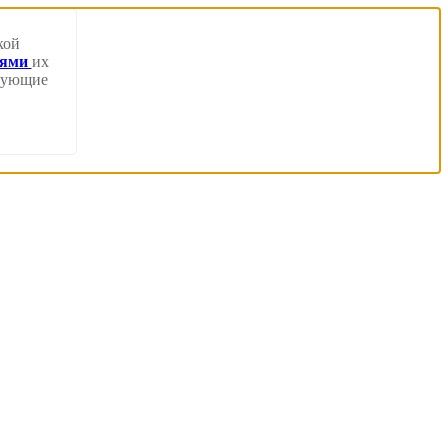
кой
иями
их
твующие