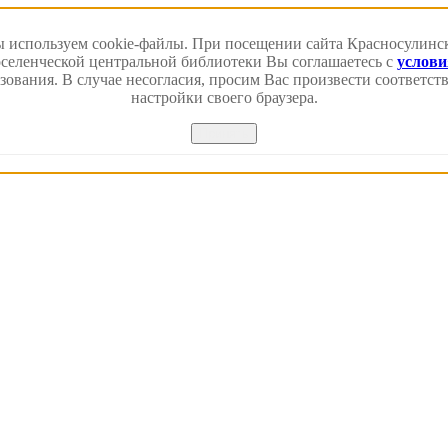
 используем cookie-файлы. При посещении сайта Красносулинс
еленческой центральной библиотеки Вы соглашаетесь с
услов
зования. В случае несогласия, просим Вас произвести соответс
настройки своего браузера.
Принять