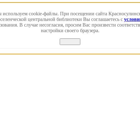
 используем cookie-файлы. При посещении сайта Красносулинс
еленческой центральной библиотеки Вы соглашаетесь с
услов
зования. В случае несогласия, просим Вас произвести соответс
настройки своего браузера.
Принять