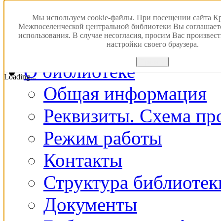
Версия для слабовидящ
Мы используем cookie-файлы. При посещении сайта К
Межпоселенческой центральной библиотеки Вы соглашает
использования. В случае несогласия, просим Вас произвес
Главная
настройки своего браузера.
Принять
О библиотеке
Loading...
Общая информация
Реквизиты. Схема пр
Режим работы
Контакты
Структура библиотек
Документы