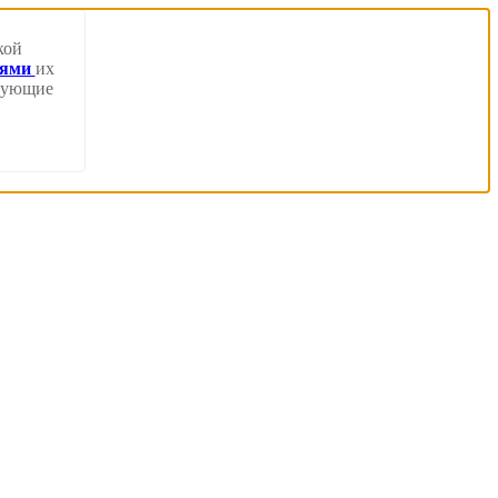
кой
иями
их
твующие