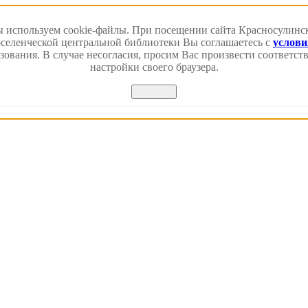
 используем cookie-файлы. При посещении сайта Красносулинс
еленческой центральной библиотеки Вы соглашаетесь с
услов
зования. В случае несогласия, просим Вас произвести соответс
настройки своего браузера.
Принять