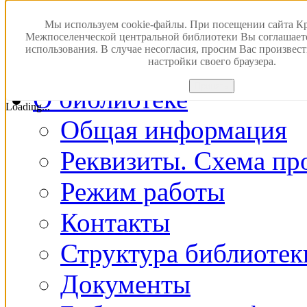
Версия для слабовидящ
Мы используем cookie-файлы. При посещении сайта К
Межпоселенческой центральной библиотеки Вы соглашает
использования. В случае несогласия, просим Вас произвес
Главная
настройки своего браузера.
Принять
О библиотеке
Loading...
Общая информация
Реквизиты. Схема пр
Режим работы
Контакты
Структура библиотек
Документы