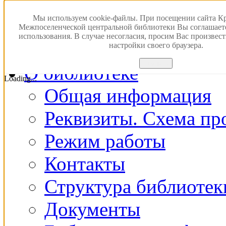
Версия для слабовидящ
Мы используем cookie-файлы. При посещении сайта К
Межпоселенческой центральной библиотеки Вы соглашает
использования. В случае несогласия, просим Вас произвес
Главная
настройки своего браузера.
Принять
О библиотеке
Loading...
Общая информация
Реквизиты. Схема пр
Режим работы
Контакты
Структура библиотек
Документы