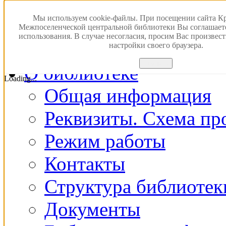
Версия для слабовидящ
Мы используем cookie-файлы. При посещении сайта К
Межпоселенческой центральной библиотеки Вы соглашает
использования. В случае несогласия, просим Вас произвес
Главная
настройки своего браузера.
Принять
О библиотеке
Loading...
Общая информация
Реквизиты. Схема пр
Режим работы
Контакты
Структура библиотек
Документы