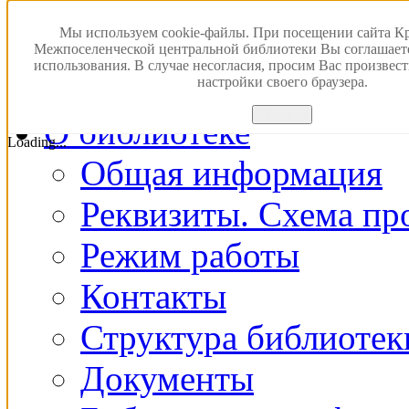
Версия для слабовидящ
Мы используем cookie-файлы. При посещении сайта К
Межпоселенческой центральной библиотеки Вы соглашает
использования. В случае несогласия, просим Вас произвес
Главная
настройки своего браузера.
Принять
О библиотеке
Loading...
Общая информация
Реквизиты. Схема пр
Режим работы
Контакты
Структура библиотек
Документы