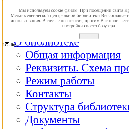
Версия для слабовидящ
Мы используем cookie-файлы. При посещении сайта К
Межпоселенческой центральной библиотеки Вы соглашает
использования. В случае несогласия, просим Вас произвес
Главная
настройки своего браузера.
Принять
О библиотеке
Loading...
Общая информация
Реквизиты. Схема пр
Режим работы
Контакты
Структура библиотек
Документы