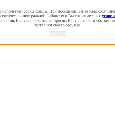
 используем cookie-файлы. При посещении сайта Красносулинс
еленческой центральной библиотеки Вы соглашаетесь с
услов
зования. В случае несогласия, просим Вас произвести соответс
настройки своего браузера.
Принять