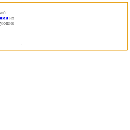
кой
иями
их
твующие