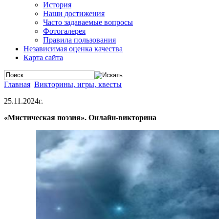
История
Наши достижения
Часто задаваемые вопросы
Фотогалерея
Правила пользования
Независимая оценка качества
Карта сайта
Главная
Викторины, игры, квесты
25.11.2024г.
«Мистическая поэзия». Онлайн-викторина