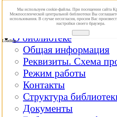
Версия для слабовидящ
Мы используем cookie-файлы. При посещении сайта К
Межпоселенческой центральной библиотеки Вы соглашает
использования. В случае несогласия, просим Вас произвес
Главная
настройки своего браузера.
Принять
О библиотеке
Loading...
Общая информация
Реквизиты. Схема пр
Режим работы
Контакты
Структура библиотек
Документы