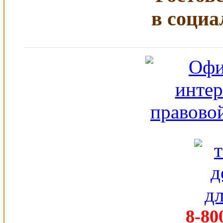
в социа
8-80