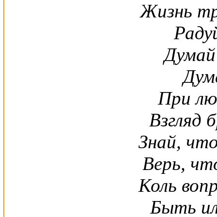
Жизнь тр
Радуй
Думай
Дума
При лю
Взгляд б
Знай, что
Верь, чт
Коль воп
Быть ил