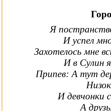
Горо
Я постранство
И успел мн
Захотелось мне в
И в Сулин я
Припев: А тут де
Низок
И девчонки 
А друзь