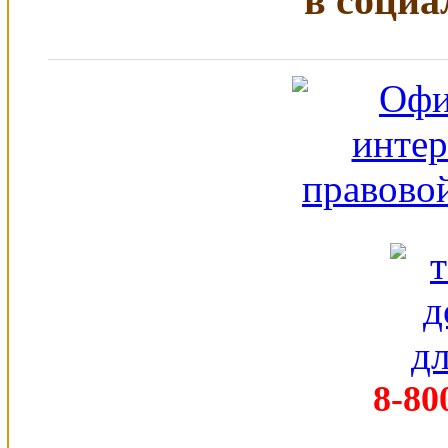
в социа
8-80