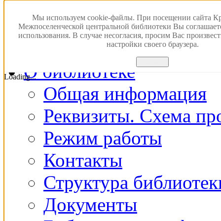
Версия для слабовидящ
Мы используем cookie-файлы. При посещении сайта К
Межпоселенческой центральной библиотеки Вы соглашает
использования. В случае несогласия, просим Вас произвес
Главная
настройки своего браузера.
Принять
О библиотеке
Loading...
Общая информация
Реквизиты. Схема пр
Режим работы
Контакты
Структура библиотек
Документы