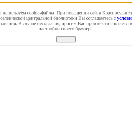
 используем cookie-файлы. При посещении сайта Красносулинс
еленческой центральной библиотеки Вы соглашаетесь с
услов
зования. В случае несогласия, просим Вас произвести соответс
настройки своего браузера.
Принять