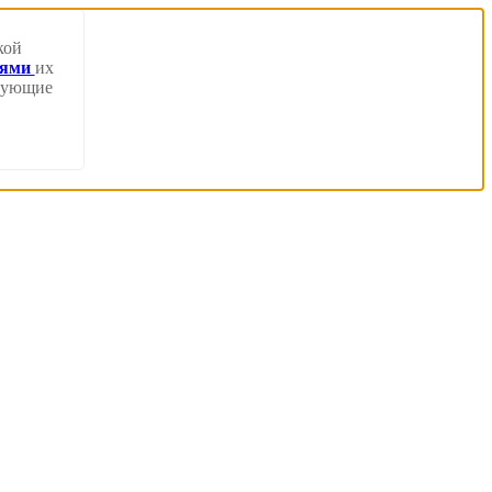
кой
иями
их
твующие