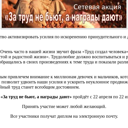
во активизировать усилия по искоренению принудительного и д
 Очень часто в нашей жизни звучит фраза «Труд создал человека
стой и радостной жизни». Трудолюбие должно воспитываться и ра
бращались в своих произведениях к теме труда и показали разли
ым привлечем внимание к миллионам девочек и мальчиков, котор
й позволит удвоить наши усилия и ускорить неуклонное продвиже
ойный труд станет всеобщим достоянием.
я
«За труд не бьют, а награды дают»
пройдёт с 22 апреля по 22 и
Принять участие может любой желающий.
Все участники получат диплом на электронную почту.