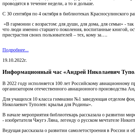
проводятся в течение недели, а то и дольше.
С 30 сентября по 4 октября в библиотеках Красносулинского р
«В гармонии с возрастом: для души, для дома, для семьи» - т
что люди именно старшего поколения, воспитанные книгой, ос
пристрастия своих пользователей – тех, кому за….
Подробнее...
19.10.2022г.
Информационный час «Андрей Николаевич Тупол
В 2022 году исполняется 100 лет Российскому авиационному 
организатором отечественного авиационного производства А
Для учащихся 10 класса гимназии №1 заведующая отделом фо
Николаевич Туполев: крылья для Родины».
В начале мероприятия библиотекарь рассказала о развитии ми
- изобретателя Чжугэ Ляна, легенду о русском мечтателе Ники
Ведущая рассказала о развитии самолетостроения в России и о