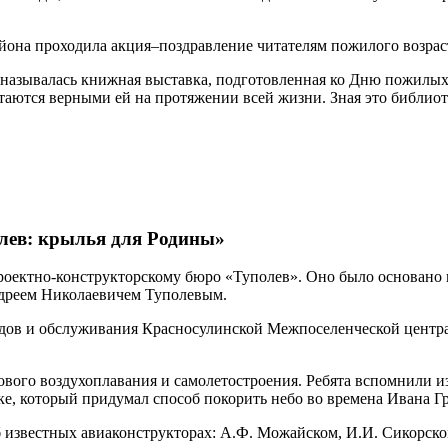
айона проходила акция–поздравление читателям пожилого возрас
ак называлась книжная выставка, подготовленная ко Дню пожилых
таются верными ей на протяжении всей жизни. Зная это библио
ев: крылья для Родины»
проектно-конструкторскому бюро «Туполев». Оно было основано
ндреем Николаевичем Туполевым.
ндов и обслуживания Красносулинской Межпоселенческой цент
рового воздухоплавания и самолетостроения. Ребята вспомнили и
тке, который придумал способ покорить небо во времена Ивана Г
б известных авиаконструкторах: А.Ф. Можайском, И.И. Сикорско