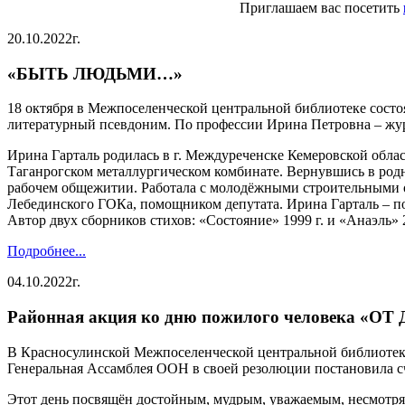
Приглашаем вас посетить
20.10.2022г.
«БЫТЬ ЛЮДЬМИ…»
18 октября в Межпоселенческой центральной библиотеке сост
литературный псевдоним. По профессии Ирина Петровна – жур
Ирина Гарталь родилась в г. Междуреченске Кемеровской обла
Таганрогском металлургическом комбинате. Вернувшись в родн
рабочем общежитии. Работала с молодёжными строительными от
Лебединского ГОКа, помощником депутата. Ирина Гарталь – п
Автор двух сборников стихов: «Состояние» 1999 г. и «Анаэль» 
Подробнее...
04.10.2022г.
Районная акция ко дню пожилого человека «
В Красносулинской Межпоселенческой центральной библиотеке
Генеральная Ассамблея ООН в своей резолюции постановила 
Этот день посвящён достойным, мудрым, уважаемым, несмотря 