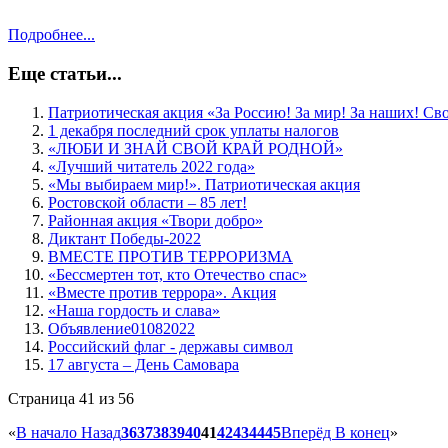
Подробнее...
Еще статьи...
Патриотическая акция «За Россию! За мир! За наших! Св
1 декабря последний срок уплаты налогов
«ЛЮБИ И ЗНАЙ СВОЙ КРАЙ РОДНОЙ»
«Лучший читатель 2022 года»
«Мы выбираем мир!». Патриотическая акция
Ростовской области – 85 лет!
Районная акция «Твори добро»
Диктант Победы-2022
ВМЕСТЕ ПРОТИВ ТЕРРОРИЗМА
«Бессмертен тот, кто Отечество спас»
«Вместе против террора». Акция
«Наша гордость и слава»
Объявление01082022
Российский флаг - державы символ
17 августа – День Самовара
Страница 41 из 56
«
В начало
Назад
36
37
38
39
40
41
42
43
44
45
Вперёд
В конец
»