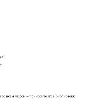
она
га
я со всем миром – приносите их в библиотеку,