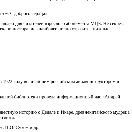
та «От доброго сердца».
 людей для читателей взрослого абонемента МЦБ. Не секрет,
текари постарались наиболее полно отразить книжные
 в 1922 году величайшим российским авиаконструктором и
ральной библиотеки провела информационный час «Андрей
звестную историю о Дедале и Икаре, древнекитайского мудреца
розного.
м, П.О. Сухом и др.