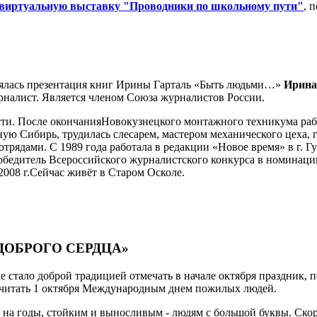
виртуальную выставку "Проводники по школьному пути"
, 
оялась презентация книг Ирины Гарталь «Быть людьми…»
Ирина
налист. Является членом Союза журналистов России.
сти. После окончанияНовокузнецкого монтажного техникума раб
ую Сибирь, трудилась слесарем, мастером механического цеха, 
рядами. С 1989 года работала в редакции «Новое время» в г. 
обедитель Всероссийского журналистского конкурса в номинаци
2008 г.Сейчас живёт в Старом Осколе.
ОТ ДОБРОГО СЕРДЦА»
 стало доброй традицией отмечать в начале октября праздник,
считать 1 октября Международным днем пожилых людей.
на годы, стойким и выносливым - людям с большой буквы. Скор