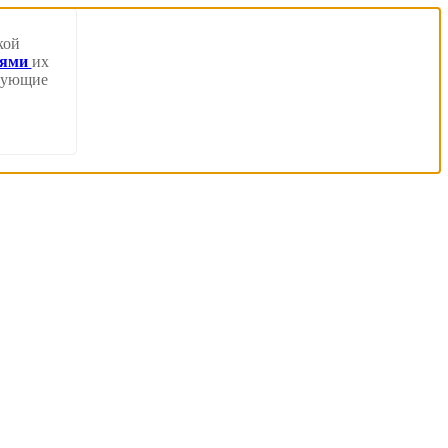
кой
иями
их
твующие