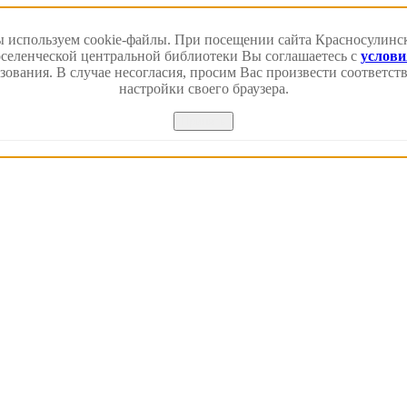
 используем cookie-файлы. При посещении сайта Красносулинс
еленческой центральной библиотеки Вы соглашаетесь с
услов
зования. В случае несогласия, просим Вас произвести соответс
настройки своего браузера.
Принять