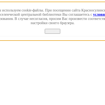
 используем cookie-файлы. При посещении сайта Красносулинс
еленческой центральной библиотеки Вы соглашаетесь с
услов
зования. В случае несогласия, просим Вас произвести соответс
настройки своего браузера.
Принять