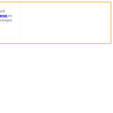
кой
иями
их
твующие