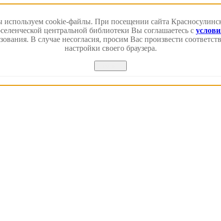
 используем cookie-файлы. При посещении сайта Красносулинс
еленческой центральной библиотеки Вы соглашаетесь с
услов
зования. В случае несогласия, просим Вас произвести соответс
настройки своего браузера.
Принять