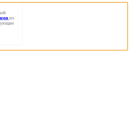
кой
иями
их
твующие