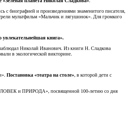
е «Зеленая планета Николая Сладкова»
.
сь с биографией и произведениями знаменитого писателя,
мотрели мультфильм «Мальчик и лягушонок». Для громкого
о увлекательнейшая книга».
 наблюдал Николай Иванович. Из книги Н. Сладкова
вали в экологической викторине.
и».
Постановка «театра на столе»
, в которой дети с
: ЧЕЛОВЕК и ПРИРОДА», посвященной 100-летию со дня