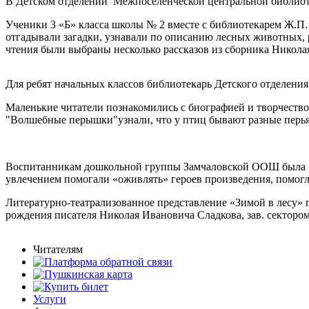
В Детском отделении Межпоселенческой центральной библиот
Ученики 3 «Б» класса школы № 2 вместе с библиотекарем Ж.П.
отгадывали загадки, узнавали по описанию лесных животных, р
чтения были выбраны несколько рассказов из сборника Никола
Для ребят начальных классов библиотекарь Детского отделени
Маленькие читатели познакомились с биографией и творчество
"Волшебные перышки"узнали, что у птиц бывают разные перья 
Воспитанникам дошкольной группы Замчаловской ООШ была пр
увлечением помогали «оживлять» героев произведения, помогла
Литературно-театрализованное представление «Зимой в лесу»
рождения писателя Николая Ивановича Сладкова, зав. сектор
Читателям
Услуги