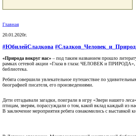
Главная
20.01.2020г.
#ЮбилейСладкова
#Сладков_Человек_и_Природ
«Природа вокруг нас»
– под таким названием прошло литерату
рамках сетевой акции «Глаза в глаза: ЧЕЛОВЕК и ПРИРОДА», 
библиотека.
Ребята совершили увлекательное путешествие по удивительным
биографией писателя, его произведениями.
Дети отгадывали загадки, поиграли в игру «Звери нашего лес
птицам, зверям, порассуждали о том, какой вклад каждый из н
В заключение мероприятия ребята ознакомились с выставкой к