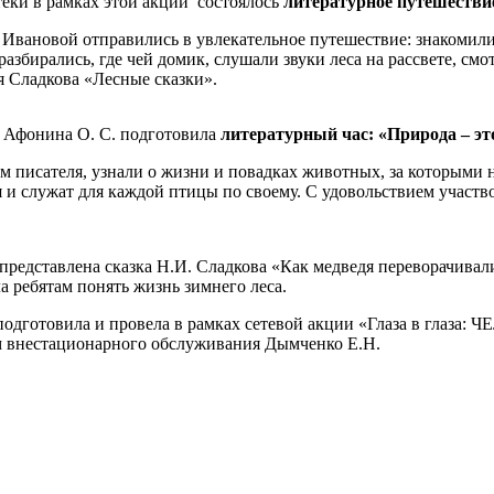
еки в рамках этой акции состоялось
литературное путешестви
 Ивановой отправились в увлекательное путешествие: знакомили
азбирались, где чей домик, слушали звуки леса на рассвете, с
я Сладкова «Лесные сказки».
я Афонина О. С. подготовила
литературный час: «Природа – эт
м писателя, узнали о жизни и повадках животных, за которыми
и служат для каждой птицы по своему. С удовольствием участво
едставлена сказка Н.И. Сладкова «Как медведя переворачивал
 ребятам понять жизнь зимнего леса.
 подготовила и провела в рамках сетевой акции «Глаза в глаза
ом внестационарного обслуживания Дымченко Е.Н.